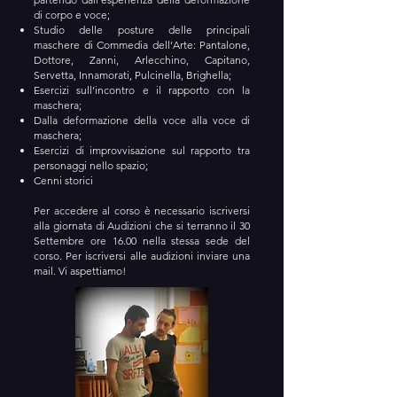
di corpo e voce;
Studio delle posture delle principali
maschere di Commedia dell’Arte: Pantalone,
Dottore, Zanni, Arlecchino, Capitano,
Servetta, Innamorati, Pulcinella, Brighella;
Esercizi sull’incontro e il rapporto con la
maschera;
Dalla deformazione della voce alla voce di
maschera;
Esercizi di improvvisazione sul rapporto tra
personaggi nello spazio;
Cenni storici
Per accedere al corso è necessario iscriversi
alla giornata di Audizioni che si terranno il 30
Settembre ore 16.00 nella stessa sede del
corso. Per iscriversi alle audizioni inviare una
mail. Vi aspettiamo!