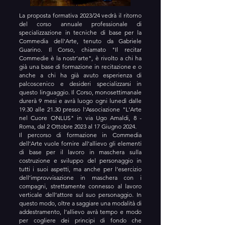
La proposta formativa 2023/24 vedrà il ritorno
del corso annuale professionale di
specializzazione in tecniche di base per la
Commedia dell'Arte, tenuto da Gabriele
Guarino. Il Corso, chiamato "Il recitar
Commedie è la nostr'arte", è rivolto a chi ha
già una base di formazione in recitazione e o
anche a chi ha già avuto esperienza di
palcoscenico e desideri specializzarsi in
questo linguaggio. Il Corso, monosettimanale
durerà 9 mesi e avrà luogo ogni lunedì dalle
19.30 alle 21.30 presso l'Associazione "L'Arte
nel Cuore ONLUS" in via Ugo Amaldi, 8 -
Roma, dal 2 Ottobre 2023 al 17 Giugno 2024.
Il percorso di formazione in Commedia
dell’Arte vuole fornire all’allievo gli elementi
di base per il lavoro in maschera sulla
costruzione e sviluppo del personaggio in
tutti i suoi aspetti, ma anche per l’esercizio
dell’improvvisazione in maschera con i
compagni, strettamente connesso al lavoro
verticale dell’attore sul suo personaggio. In
questo modo, oltre a saggiare una modalità di
addestramento, l’allievo avrà tempo e modo
per cogliere dei principi di fondo che