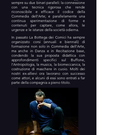
sempre su due binari paralleli: la connessione
con una tecnica rigorosa che rende
riconoscibile e efficace il codice della
Commedia dell’Arte; e parallelamente una
continua sperimentazione di forme e
contenuti per captare, come allora, le
urgenze e le istanze della società odierna.
In passato La Bottega dei Comici ha sempre
organizzato corsi (annuali e biennali) di
formazione non solo in Commedia dell’Arte,
ma anche in Danza e in Recitazione base,
condendo la sua proposta didattica con
approfondimenti specifici sul Buffone,
l’Antropologia, la musica, la biomeccanica, la
costruzione di maschere in cuoio. Molti dei
nostri ex-allievi ora lavorano con successo
come attori, e alcuni di essi sono entrati a far
parte della compagnia a pieno titolo.