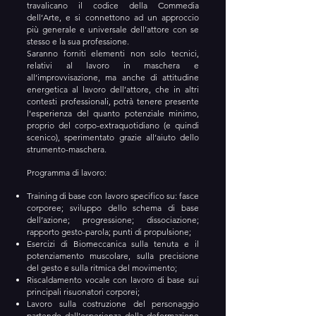
travalicano il codice della Commedia
dell’Arte, e si connettono ad un approccio
più generale e universale dell’attore con se
stesso e la sua professione.
Saranno forniti elementi non solo tecnici,
relativi al lavoro in maschera e
all’improvvisazione, ma anche di attitudine
energetica al lavoro dell’attore, che in altri
contesti professionali, potrà tenere presente
l’esperienza del quanto potenziale minimo,
proprio del corpo-extraquotidiano (e quindi
scenico), sperimentato grazie all’aiuto dello
strumento-maschera.
Programma di lavoro:
Training di base con lavoro specifico su: fasce
corporee; sviluppo dello schema di base
dell’azione; progressione; dissociazione;
rapporto gesto-parola; punti di propulsione;
Esercizi di Biomeccanica sulla tenuta e il
potenziamento muscolare, sulla precisione
del gesto e sulla ritmica del movimento;
Riscaldamento vocale con lavoro di base sui
principali risuonatori corporei;
Lavoro sulla costruzione del personaggio
partendo dall’esperienza della deformazione